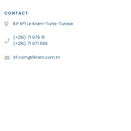
CONTACT
B.P N°1 Le Kram-Tunis-Tunisie
(+216) 71 976 111
(+216) 71 971 666
itf.com@fkram.com.tn